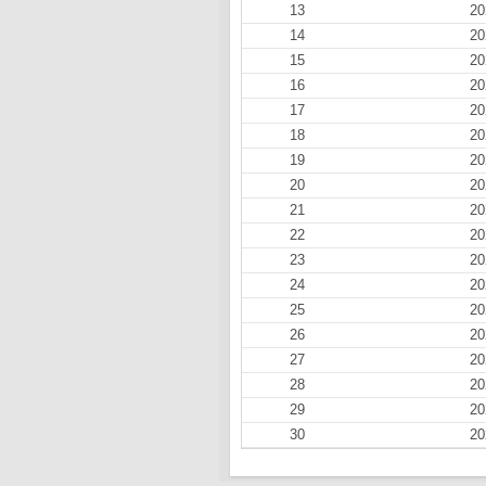
13
20
14
20
15
20
16
20
17
20
18
20
19
20
20
20
21
20
22
20
23
20
24
20
25
20
26
20
27
20
28
20
29
20
30
20