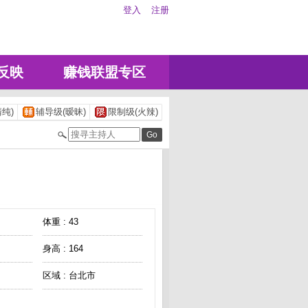
登入
注册
反映
赚钱联盟专区
纯)
辅导级(暧昧)
限制级(火辣)
体重 : 43
身高 : 164
区域 : 台北市