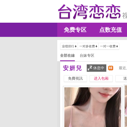
免费专区
点数充值
业绩排行
一对多收费
一对一收费
全部在線
台妹专区
安妍兒
休息中
最近
免費視訊
进入包厢
送